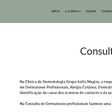
INÍCIO
A CLÍNICA
EQUIPA
CONSUL
Consul
Na
Clínica de Dermatologia Grupo Sofia Magina
, a res
em
Dermatoses Profissionais, Alergia Cutânea, Dermat
identificação da causa dos eczemas de contacto e da sua
Na
Consulta de Dermatoses profissionais
fazemos uma