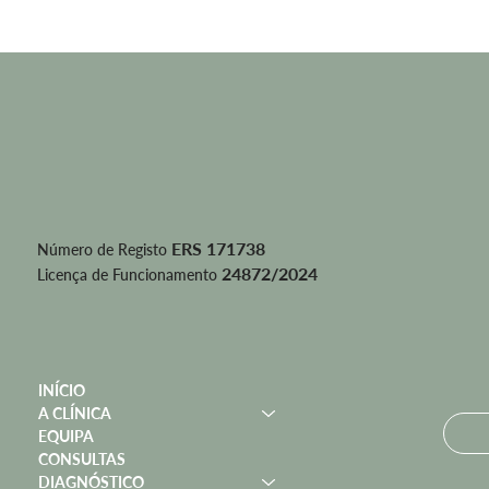
ERS 171738
Número de Registo
24872/2024
Licença de Funcionamento
INÍCIO
A CLÍNICA
EQUIPA
CONSULTAS
DIAGNÓSTICO