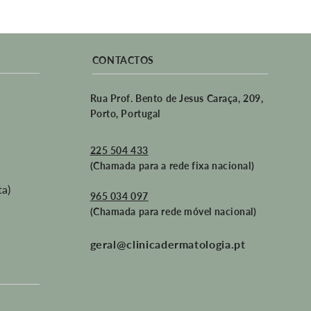
CONTACTOS
Rua Prof. Bento de Jesus Caraça, 209,
Porto, Portugal
225 504 433
(Chamada para a rede fixa nacional)
ta)
965 034 097
(Chamada para rede móvel nacional)
geral@clinicadermatologia.pt