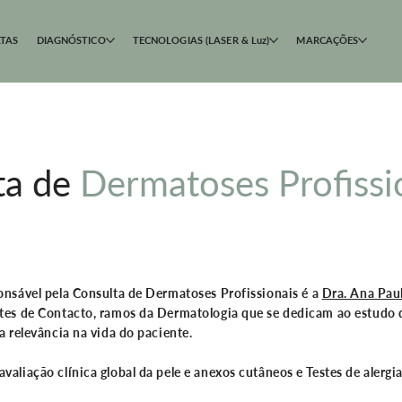
TAS
DIAGNÓSTICO
TECNOLOGIAS (LASER & Luz)
MARCAÇÕES
ta de
Dermatoses Profissi
ponsável pela
Consulta de Dermatoses Profissionais
é a
Dra. Ana Pau
ites de Contacto
, ramos da Dermatologia que se dedicam ao estudo 
 relevância na vida do paciente.
avaliação clínica global da pele e anexos cutâneos e Testes de alergi