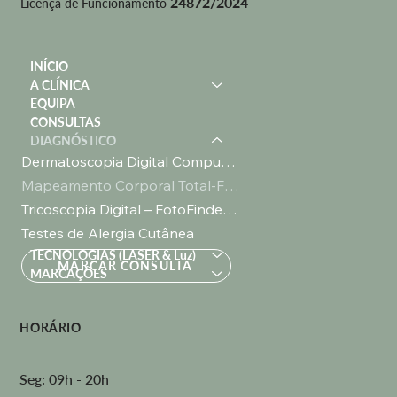
24872/2024
Licença de Funcionamento
INÍCIO
A CLÍNICA
EQUIPA
CONSULTAS
DIAGNÓSTICO
Dermatoscopia Digital Computorizada
Mapeamento Corporal Total-Fotofinder ATBM ® (IA)
Tricoscopia Digital – FotoFinder TrichoScale ® (IA)
Testes de Alergia Cutânea
TECNOLOGIAS (LASER & Luz)
MARCAR CONSULTA
MARCAÇÕES
HORÁRIO
Seg: 09h - 20h